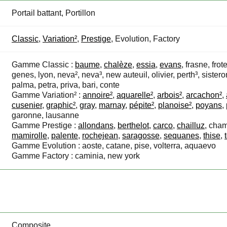
Portail battant, Portillon
Classic
,
Variation²
,
Prestige
, Evolution, Factory
Gamme Classic :
baume
,
chalèze
,
essia
,
evans
, frasne, fr
genes, lyon, neva², neva
³, new auteuil, olivier, perth
³
, sistero
palma, petra, priva, bari, conte
Gamme Variation² :
annoire²
,
aquarelle²
,
arbois²
,
arcachon²
,
cusenier
,
graphic²
,
gray
,
marnay
,
pépite²
,
planoise²
,
poyans
,
garonne, lausanne
Gamme Prestige :
allondans
,
berthelot
,
carco
,
chailluz
, cha
mamirolle
,
palente
,
rochejean
,
saragosse
,
sequanes
,
thise
,
Gamme Evolution : aoste, catane, pise, volterra, aquaevo
Gamme Factory : caminia, new york
Composite