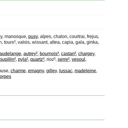
otey, manosque,
pusy
, alpes, chalon, courtrai, frejus,
n, tours², valois, wissant, altea, capia, gala, ginka,
audelange
,
autrey²
,
bournois²
,
castan²
,
chargey
,
pupillin²
,
pyla²
,
quartz²
, rioz²,
serre²
,
vesoul
,
muse,
charme
,
emagny
,
gilley
,
lussac
,
madeleine
,
torpes