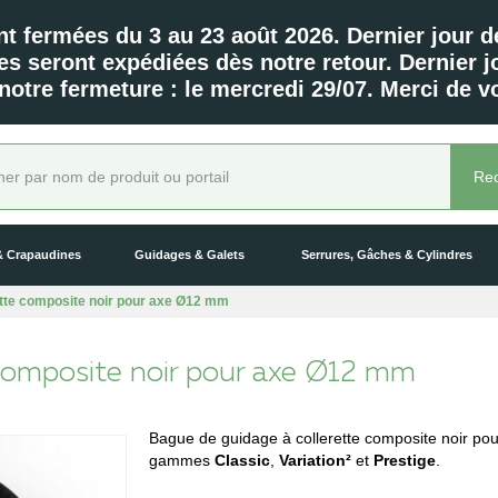
nt fermées du 3 au 23 août 2026. Dernier jour d
es seront expédiées dès notre retour. Dernier
 notre fermeture : le mercredi 29/07. Merci de 
Re
 Crapaudines
Guidages & Galets
Serrures, Gâches & Cylindres
ette composite noir pour axe Ø12 mm
 composite noir pour axe Ø12 mm
Bague de guidage à collerette composite noir pour
gammes
Classic
,
Variation²
et
Prestige
.