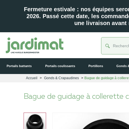
Fermeture estivale : nos équipes sero
2026. Passé cette date, les command
une livraison avant
Portails battants
Portails coulissants
Portillons
Gonds &
Accueil
Gonds & Crapaudines
Bague de guidage à coller
Bague de guidage à collerette