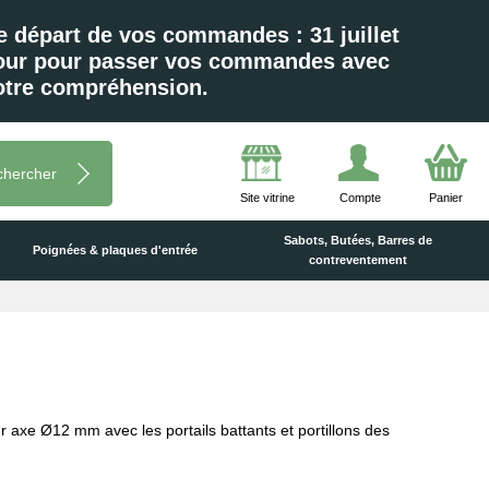
e départ de vos commandes : 31 juillet
 jour pour passer vos commandes avec
votre compréhension.
chercher
Site vitrine
Compte
Panier
Sabots, Butées, Barres de
Poignées & plaques d'entrée
contreventement
 axe Ø12 mm avec les portails battants et portillons des