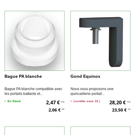
Bague PA blanche
Gond Equinox
Bague PA blanche compatible avec
Nous vous proposons une
les portails battants et...
quincaillerie portail...
2,47 €
28,20 €
•
En Stock
•
Livrable sous 10 j
TTC
TTC
2,06 €
23,50 €
HT
HT