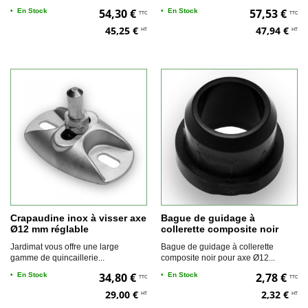
54,30 €
57,53 €
•
En Stock
•
En Stock
TTC
TTC
45,25 €
47,94 €
HT
HT
Crapaudine inox à visser axe
Bague de guidage à
Ø12 mm réglable
collerette composite noir
pour axe Ø12 mm
Jardimat vous offre une large
Bague de guidage à collerette
gamme de quincaillerie...
composite noir pour axe Ø12...
34,80 €
2,78 €
•
En Stock
•
En Stock
TTC
TTC
29,00 €
2,32 €
HT
HT