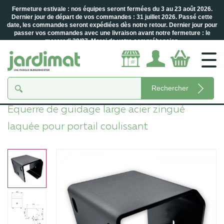
Fermeture estivale : nos équipes seront fermées du 3 au 23 août 2026.
Dernier jour de départ de vos commandes : 31 juillet 2026. Passé cette
date, les commandes seront expédiées dès notre retour. Dernier jour pour
passer vos commandes avec une livraison avant notre fermeture : le
mercredi 29/07. Merci de votre compréhension.
Accueil
Guidages & Galets
Équerre de guidage large acier zingué
laquée pour portail coulissant
Rechercher
Équerre de guidage large acier zingué
laquée pour portail coulissant