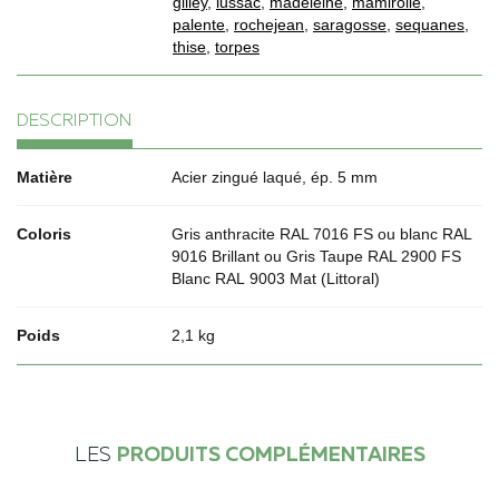
gilley
,
lussac
,
madeleine
,
mamirolle
,
palente
,
rochejean
,
saragosse
,
sequanes
,
thise
,
torpes
DESCRIPTION
Matière
Acier zingué laqué, ép. 5 mm
Coloris
Gris anthracite RAL 7016 FS ou blanc RAL
9016 Brillant ou Gris Taupe RAL 2900 FS
Blanc RAL 9003 Mat (Littoral)
Poids
2,1 kg
LES
PRODUITS COMPLÉMENTAIRES