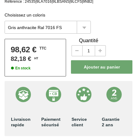
Référence : 24535|9LA7016|9LBSANS|9LCFS|9NB2|
Choisissez un coloris
Gris anthracite Ral 7016 FS
Quantité
98,62 €
TTC
82,18 €
HT
•
Ajouter au panier
En stock
Livraison
Paiement
Service
Garantie
rapide
sécurisé
client
2 ans