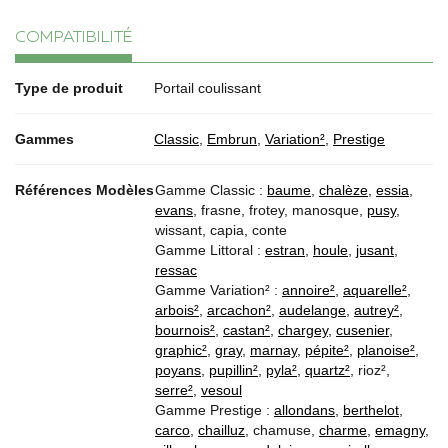
COMPATIBILITÉ
Type de produit
Portail coulissant
Gammes
Classic
,
Embrun
,
Variation²
,
Prestige
Références Modèles
Gamme Classic :
baume
,
chalèze
,
essia
,
evans
, frasne, frotey, manosque,
pusy
,
wissant, capia, conte
Gamme Littoral :
estran
,
houle
,
jusant
,
ressac
Gamme Variation² :
annoire²
,
aquarelle²
,
arbois²
,
arcachon²
,
audelange
,
autrey²
,
bournois²
,
castan²
,
chargey
,
cusenier
,
graphic²
,
gray
,
marnay
,
pépite²
,
planoise²
,
poyans
,
pupillin²
,
pyla²
,
quartz²
, rioz²,
serre²
,
vesoul
Gamme Prestige :
allondans
,
berthelot
,
carco
,
chailluz
, chamuse,
charme
,
emagny
,