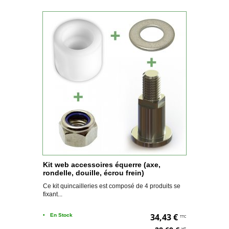
Kit web accessoires équerre (axe,
rondelle, douille, écrou frein)
Ce kit quincailleries est composé de 4 produits se
fixant...
34,43 €
•
En Stock
TTC
HT